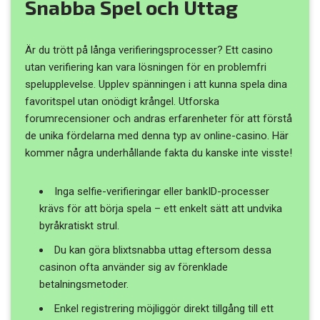
Snabba Spel och Uttag
Är du trött på långa verifieringsprocesser? Ett casino
utan verifiering kan vara lösningen för en problemfri
spelupplevelse. Upplev spänningen i att kunna spela dina
favoritspel utan onödigt krångel. Utforska
forumrecensioner och andras erfarenheter för att förstå
de unika fördelarna med denna typ av online-casino. Här
kommer några underhållande fakta du kanske inte visste!
Inga selfie-verifieringar eller bankID-processer
krävs för att börja spela – ett enkelt sätt att undvika
byråkratiskt strul.
Du kan göra blixtsnabba uttag eftersom dessa
casinon ofta använder sig av förenklade
betalningsmetoder.
Enkel registrering möjliggör direkt tillgång till ett