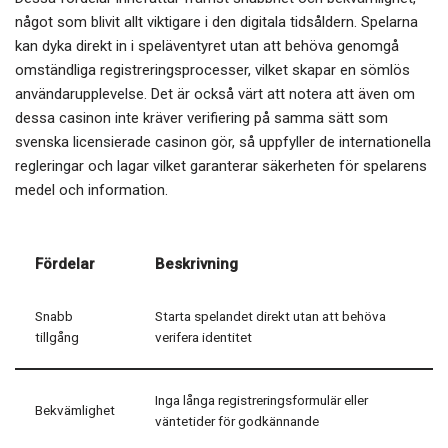
något som blivit allt viktigare i den digitala tidsåldern. Spelarna
kan dyka direkt in i speläventyret utan att behöva genomgå
omständliga registreringsprocesser, vilket skapar en sömlös
användarupplevelse. Det är också värt att notera att även om
dessa casinon inte kräver verifiering på samma sätt som
svenska licensierade casinon gör, så uppfyller de internationella
regleringar och lagar vilket garanterar säkerheten för spelarens
medel och information.
Fördelar
Beskrivning
Snabb
Starta spelandet direkt utan att behöva
tillgång
verifera identitet
Inga långa registreringsformulär eller
Bekvämlighet
väntetider för godkännande