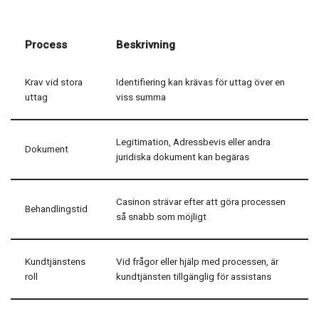
Process
Beskrivning
Krav vid stora
Identifiering kan krävas för uttag över en
uttag
viss summa
Legitimation, Adressbevis eller andra
Dokument
juridiska dokument kan begäras
Casinon strävar efter att göra processen
Behandlingstid
så snabb som möjligt
Kundtjänstens
Vid frågor eller hjälp med processen, är
roll
kundtjänsten tillgänglig för assistans