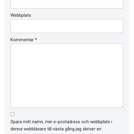
Webbplats
Kommentar
*
Spara mitt namn, min e-postadress och webbplats i
denna webbläsare till nästa gång jag skriver en