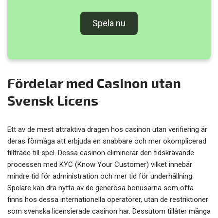
Spela nu
Fördelar med Casinon utan
Svensk Licens
Ett av de mest attraktiva dragen hos casinon utan verifiering är
deras förmåga att erbjuda en snabbare och mer okomplicerad
tillträde till spel. Dessa casinon eliminerar den tidskrävande
processen med KYC (Know Your Customer) vilket innebär
mindre tid för administration och mer tid för underhållning.
Spelare kan dra nytta av de generösa bonusarna som ofta
finns hos dessa internationella operatörer, utan de restriktioner
som svenska licensierade casinon har. Dessutom tillåter många