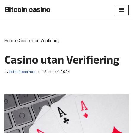
Bitcoin casino
Hoppa
till
innehåll
Hem
»
Casino utan Verifiering
Casino utan Verifiering
av
bitcoincasinos
12 januari, 2024