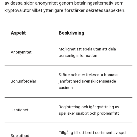
av dessa sidor anonymitet genom betalningsalternativ som
kryptovalutor vilket ytterligare förstärker sekretessaspekten.
Aspekt
Beskrivning
Möjlighet att spela utan att dela
Anonymitet
personlig information
Större och mer frekventa bonusar
Bonusfördelar
jämfört med svensklicensierade
casinon
Registrering och igångsättning av
Hastighet
spel sker snabbt och problemfritt
Tillgång till ett brett sortiment av spel
Spelutbud