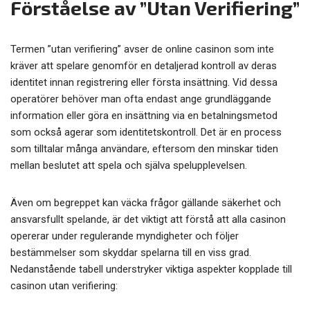
Förståelse av ”Utan Verifiering”
Termen ”utan verifiering” avser de online casinon som inte
kräver att spelare genomför en detaljerad kontroll av deras
identitet innan registrering eller första insättning. Vid dessa
operatörer behöver man ofta endast ange grundläggande
information eller göra en insättning via en betalningsmetod
som också agerar som identitetskontroll. Det är en process
som tilltalar många användare, eftersom den minskar tiden
mellan beslutet att spela och själva spelupplevelsen.
Även om begreppet kan väcka frågor gällande säkerhet och
ansvarsfullt spelande, är det viktigt att förstå att alla casinon
opererar under regulerande myndigheter och följer
bestämmelser som skyddar spelarna till en viss grad.
Nedanstående tabell understryker viktiga aspekter kopplade till
casinon utan verifiering: