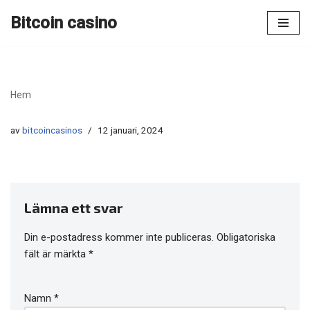
Bitcoin casino
Hoppa
till
innehåll
Hem
av
bitcoincasinos
12 januari, 2024
Lämna ett svar
Din e-postadress kommer inte publiceras.
Obligatoriska
fält är märkta
*
Namn
*