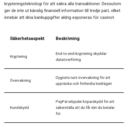
krypteringsteknologi för att säkra alla transaktioner. Dessutom
ger de inte ut känslig finansiell information till tredje part, vilket
innebär att dina bankuppgifter aldrig exponeras för casinot.
Säkerhetsaspekt
Beskrivning
End-to-end-kryptering skyddar
Kryptering
dataöverföring.
Dygnets runt-övervakning för att
Övervakning
upptäcka och förhindra bedrägeri.
PayPal erbjuder köparskydd för att
Kundskydd
säkerställa att du får det du betalar
för.