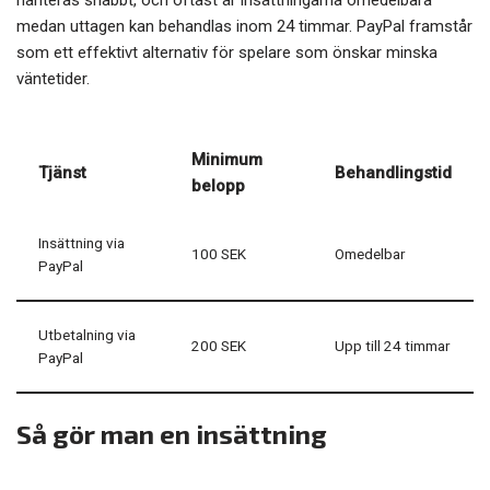
medan uttagen kan behandlas inom 24 timmar. PayPal framstår
som ett effektivt alternativ för spelare som önskar minska
väntetider.
Minimum
Tjänst
Behandlingstid
belopp
Insättning via
100 SEK
Omedelbar
PayPal
Utbetalning via
200 SEK
Upp till 24 timmar
PayPal
Så gör man en insättning