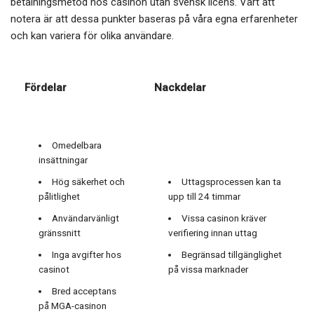
betalningsmetod hos casinon utan svensk licens. Värt att
notera är att dessa punkter baseras på våra egna erfarenheter
och kan variera för olika användare.
Fördelar
Nackdelar
Omedelbara
insättningar
Hög säkerhet och
Uttagsprocessen kan ta
pålitlighet
upp till 24 timmar
Användarvänligt
Vissa casinon kräver
gränssnitt
verifiering innan uttag
Inga avgifter hos
Begränsad tillgänglighet
casinot
på vissa marknader
Bred acceptans
på MGA-casinon