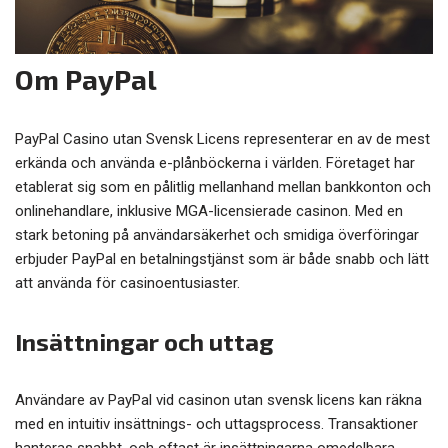
Om PayPal
PayPal Casino utan Svensk Licens representerar en av de mest
erkända och använda e-plånböckerna i världen. Företaget har
etablerat sig som en pålitlig mellanhand mellan bankkonton och
onlinehandlare, inklusive MGA-licensierade casinon. Med en
stark betoning på användarsäkerhet och smidiga överföringar
erbjuder PayPal en betalningstjänst som är både snabb och lätt
att använda för casinoentusiaster.
Insättningar och uttag
Användare av PayPal vid casinon utan svensk licens kan räkna
med en intuitiv insättnings- och uttagsprocess. Transaktioner
hanteras snabbt, och oftast är insättningarna omedelbara