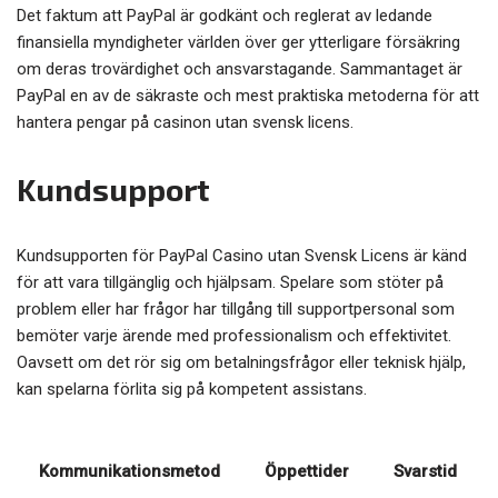
Det faktum att PayPal är godkänt och reglerat av ledande
finansiella myndigheter världen över ger ytterligare försäkring
om deras trovärdighet och ansvarstagande. Sammantaget är
PayPal en av de säkraste och mest praktiska metoderna för att
hantera pengar på casinon utan svensk licens.
Kundsupport
Kundsupporten för PayPal Casino utan Svensk Licens är känd
för att vara tillgänglig och hjälpsam. Spelare som stöter på
problem eller har frågor har tillgång till supportpersonal som
bemöter varje ärende med professionalism och effektivitet.
Oavsett om det rör sig om betalningsfrågor eller teknisk hjälp,
kan spelarna förlita sig på kompetent assistans.
Kommunikationsmetod
Öppettider
Svarstid