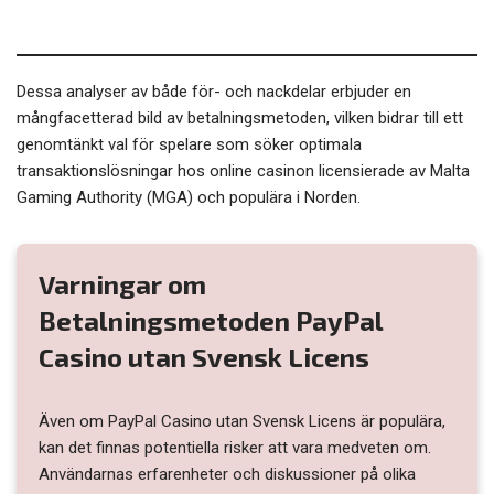
Dessa analyser av både för- och nackdelar erbjuder en
mångfacetterad bild av betalningsmetoden, vilken bidrar till ett
genomtänkt val för spelare som söker optimala
transaktionslösningar hos online casinon licensierade av Malta
Gaming Authority (MGA) och populära i Norden.
Varningar om
Betalningsmetoden PayPal
Casino utan Svensk Licens
Även om PayPal Casino utan Svensk Licens är populära,
kan det finnas potentiella risker att vara medveten om.
Användarnas erfarenheter och diskussioner på olika