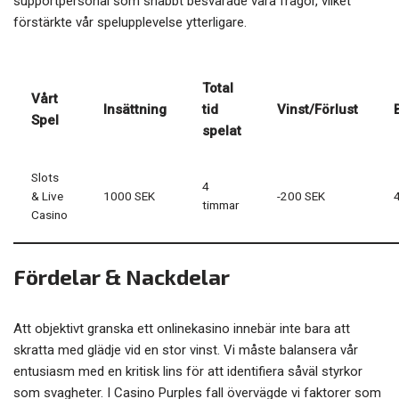
supportpersonal som snabbt besvarade våra frågor, vilket
förstärkte vår spelupplevelse ytterligare.
Total
Vårt
Insättning
tid
Vinst/Förlust
Spel
spelat
Slots
4
& Live
1000 SEK
-200 SEK
timmar
Casino
Fördelar & Nackdelar
Att objektivt granska ett onlinekasino innebär inte bara att
skratta med glädje vid en stor vinst. Vi måste balansera vår
entusiasm med en kritisk lins för att identifiera såväl styrkor
som svagheter. I Casino Purples fall övervägde vi faktorer som